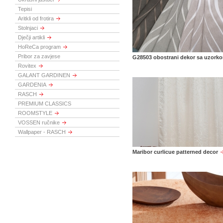
Tepisi
Aritkli od frotira
Stolnjaci
Dječji artikli
HoReCa program
Pribor za zavjese
G28503 obostrani dekor sa uzork
Rovitex
GALANT GARDINEN
GARDENIA
RASCH
PREMIUM CLASSICS
ROOMSTYLE
VOSSEN ručnike
Wallpaper - RASCH
Maribor curlicue patterned decor