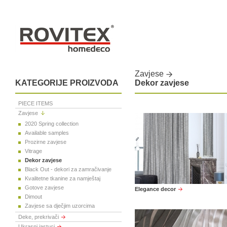
Zavjese
KATEGORIJE PROIZVODA
Dekor zavjese
PIECE ITEMS
Zavjese
2020 Spring collection
Available samples
Prozirne zavjese
Vitrage
Dekor zavjese
Black Out - dekori za zamračivanje
Kvalitetne tkanine za namještaj
Gotove zavjese
Elegance decor
Dimout
Zavjese sa dječjim uzorcima
Deke, prekrivači
Ukrasni jastuci