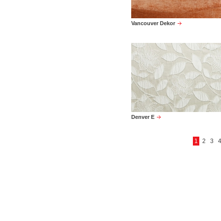
Vancouver Dekor
Denver E
1
2
3