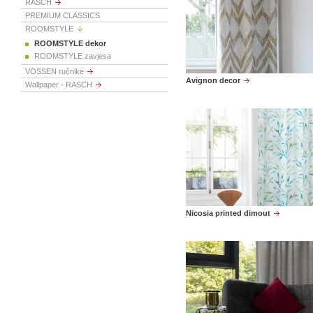
RASCH
PREMIUM CLASSICS
ROOMSTYLE
ROOMSTYLE dekor
ROOMSTYLE zavjesa
VOSSEN ručnike
Avignon decor
Wallpaper - RASCH
Nicosia printed dimout