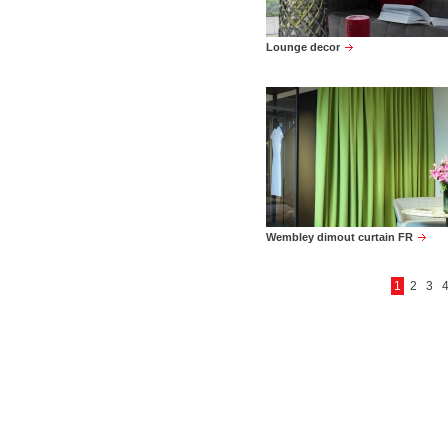
Lounge decor
Wembley dimout curtain FR
1
2
3