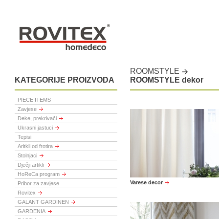
ROOMSTYLE
KATEGORIJE PROIZVODA
ROOMSTYLE dekor
PIECE ITEMS
Zavjese
Deke, prekrivači
Ukrasni jastuci
Tepisi
Aritkli od frotira
Stolnjaci
Dječji artikli
HoReCa program
Varese decor
Pribor za zavjese
Rovitex
GALANT GARDINEN
GARDENIA