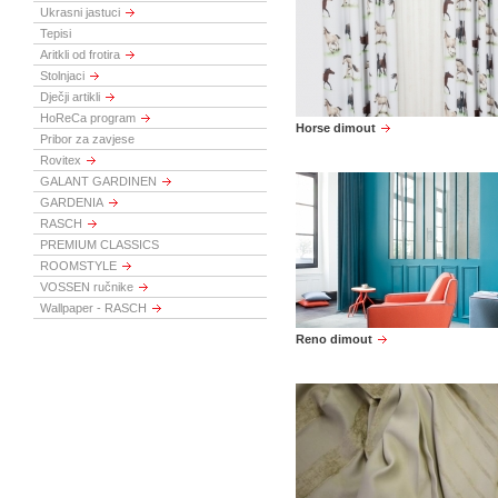
Ukrasni jastuci
Tepisi
Aritkli od frotira
Stolnjaci
Dječji artikli
HoReCa program
Horse dimout
Pribor za zavjese
Rovitex
GALANT GARDINEN
GARDENIA
RASCH
PREMIUM CLASSICS
ROOMSTYLE
VOSSEN ručnike
Wallpaper - RASCH
Reno dimout