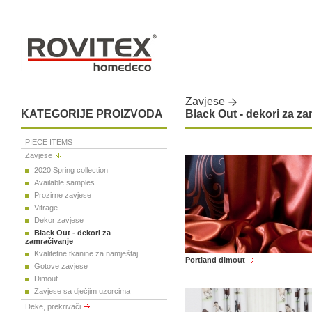
Zavjese
KATEGORIJE PROIZVODA
Black Out - dekori za z
PIECE ITEMS
Zavjese
2020 Spring collection
Available samples
Prozirne zavjese
Vitrage
Dekor zavjese
Black Out - dekori za
zamračivanje
Kvalitetne tkanine za namještaj
Portland dimout
Gotove zavjese
Dimout
Zavjese sa dječjim uzorcima
Deke, prekrivači