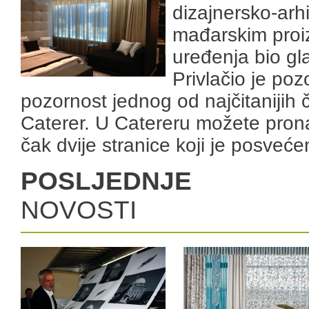
dizajnersko-arh
mađarskim proi
uređenja bio gl
Privlačio je pozo
pozornost jednog od najčitanijih 
Caterer. U Catereru možete pronać
čak dvije stranice koji je posve
POSLJEDNJE
NOVOSTI